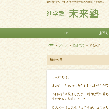
愛知県小牧市にある少人数制授業の進学塾「未来塾」
HOME
指導方
HOME
»
ブログ
»
講師日記
» 和食の日
和食の日
こんにちは。
またか、と思われるかもしれませんがワ
昨日の試合見ましたか。劇的な逆転勝ち
出に大きく前進しました。
次の相手はコスタリカですが、コスタリ