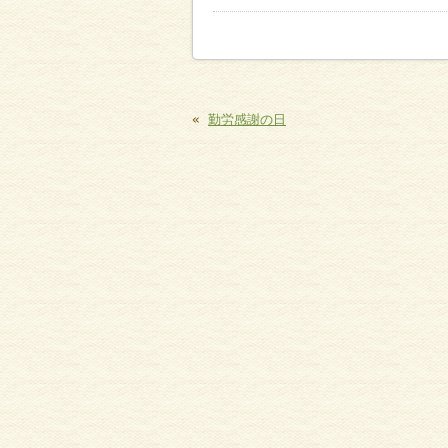
«
勤労感謝の日