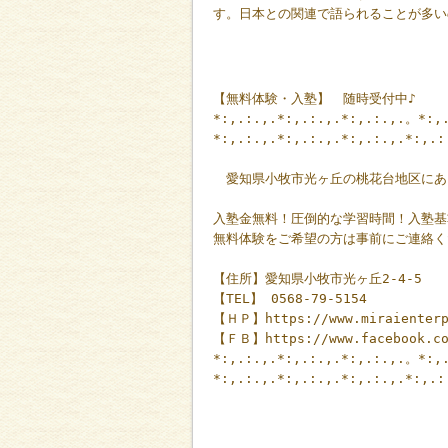
す。日本との関連で語られることが多い
【無料体験・入塾】 随時受付中♪
*:,.:.,.*:,.:.,.*:,.:.,.。*:,
*:,.:.,.*:,.:.,.*:,.:.,.*:,.
愛知県小牧市光ヶ丘の桃花台地区にあ
入塾金無料！圧倒的な学習時間！入塾基
無料体験をご希望の方は事前にご連絡く
【住所】愛知県小牧市光ヶ丘2-4-5
【TEL】 0568-79-5154
【ＨＰ】https://www.miraienterp
【ＦＢ】https://www.facebook.co
*:,.:.,.*:,.:.,.*:,.:.,.。*:,
*:,.:.,.*:,.:.,.*:,.:.,.*:,.