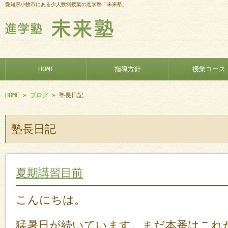
愛知県小牧市にある少人数制授業の進学塾「未来塾」
HOME
指導方針
授業コース
HOME
»
ブログ
» 塾長日記
塾長日記
夏期講習目前
こんにちは。
猛暑日が続いています。まだ本番はこれ