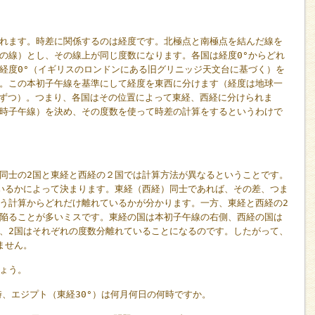
れます。時差に関係するのは経度です。北極点と南極点を結んだ線を
の線）とし、その線上が同じ度数になります。各国は経度0°からどれ
経度0°（イギリスのロンドンにある旧グリニッジ天文台に基づく）を
。この本初子午線を基準にして経度を東西に分けます（経度は地球一
0°ずつ）。つまり、各国はその位置によって東経、西経に分けられま
時子午線）を決め、その度数を使って時差の計算をするというわけで
同士の2国と東経と西経の２国では計算方法が異なるということです。
いるかによって決まります。東経（西経）同士であれば、その差、つま
う計算からどれだけ離れているかが分かります。一方、東経と西経の2
陥ることが多いミスです。東経の国は本初子午線の右側、西経の国は
、2国はそれぞれの度数分離れていることになるのです。したがって、
ません。
ょう。
の時、エジプト（東経30°）は何月何日の何時ですか。