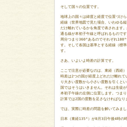
そして国々の位置です。
地球上の国々は緯度と経度で位置づけら
経線（世界地図で見た場合、いわゆる縦
だけ離れているかを角度で表されます。
通る線が本初子午線と呼ばれるものです
周分つまり360°あるのでそれぞれ18
す。そして各国は基準とする経線（標準
す。
さあ、いよいよ時差の計算です。
ここで注意が必要なのは、東経（西経）
時差は2つの国が経度上どれだけ離れて
り大きい度数から小さい度数を引くとい
国ではそうはいきません。それは生徒が
本初子午線の左側に位置します。つまり
計算では2国の度数を足さなければなり
では、実際に時差の問題を解いてみまし
日本（東経135°）が8月3日午後4時