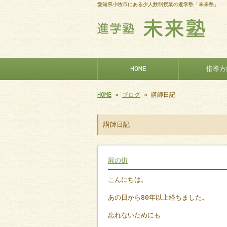
愛知県小牧市にある少人数制授業の進学塾「未来塾」
HOME
指導方
HOME
»
ブログ
» 講師日記
講師日記
屍の街
こんにちは。
あの日から80年以上経ちました。
忘れないためにも