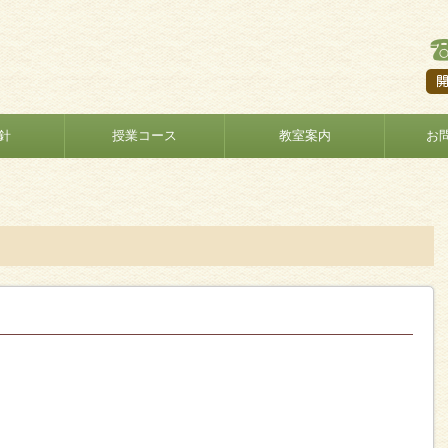
針
授業コース
教室案内
お