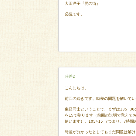
大田洋子『屍の街』
必読です。
時差2
こんにちは。
前回の続きです。時差の問題を解いてい
東経同士ということで、まずは135−3
を15で割ります（前回の説明で覚えてお
使います）。105÷15=7つまり、7時
時差が分かったとしてもまだ問題は解け